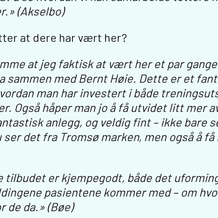
r.» (Akselbo)
ter at dere har vært her?
me at jeg faktisk at vært her et par ganger 
a sammen med Bernt Høie. Dette er et fant
hvordan man har investert i både treningsuts
er. Også håper man jo å få utvidet litt mer 
antastisk anlegg, og veldig fint – ikke bare s
du ser det fra Tromsø marken, men også å f
e tilbudet er kjempegodt, både det uformi
dingene pasientene kommer med – om hvor 
or de da.» (Bøe)