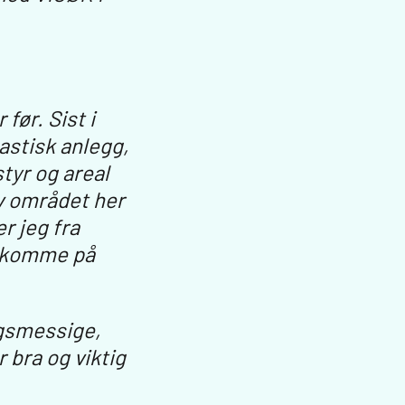
før. Sist i
astisk anlegg,
tyr og areal
av området her
er jeg fra
å komme på
ngsmessige,
bra og viktig