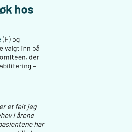
søk hos
e
(H) og
e valgt inn på
komiteen, der
bilitering –
r et felt jeg
ehov i årene
pasientene har