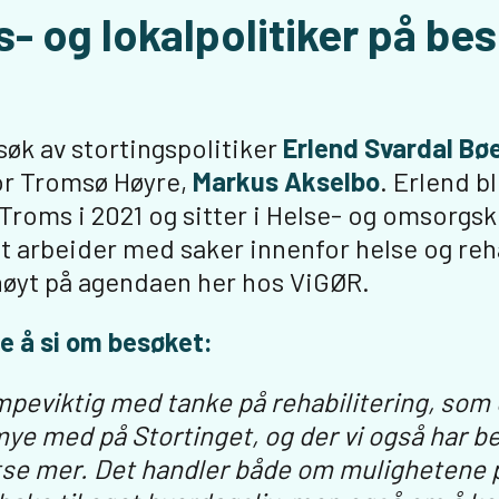
s- og lokalpolitiker på be
esøk av stortingspolitiker
Erlend Svardal Bø
or Tromsø Høyre,
Markus Akselbo
. Erlend bl
 Troms i 2021 og sitter i Helse- og omsorgs
t arbeider med saker innenfor helse og reha
høyt på agendaen her hos ViGØR.
e å si om besøket:
peviktig med tanke på rehabilitering, som e
mye med på Stortinget, og der vi også har b
tse mer. Det handler både om mulighetene 