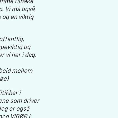
omme tilbake
p. Vi må også
 og en viktig
offentlig,
peviktig og
 vi her i dag.
rbeid mellom
Bøe)
tikker i
rene som driver
 Jeg er også
med ViGØR i