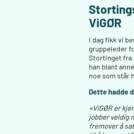
Storting
ViGØR
I dag fikk vi b
gruppeleder f
Stortinget fra
han blant anne
noe som står 
Dette hadde d
«ViGØR er kjem
jobber veldig 
fremover å sa