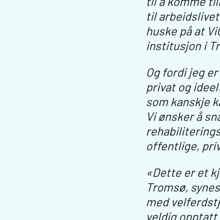
til å komme ti
til arbeidsliv
huske på at Vi
institusjon i 
Og fordi jeg er
privat og idee
som kanskje kan
Vi ønsker å s
rehabilitering
offentlige, pri
«Dette er et k
Tromsø, synes 
med velferdstje
veldig opptatt