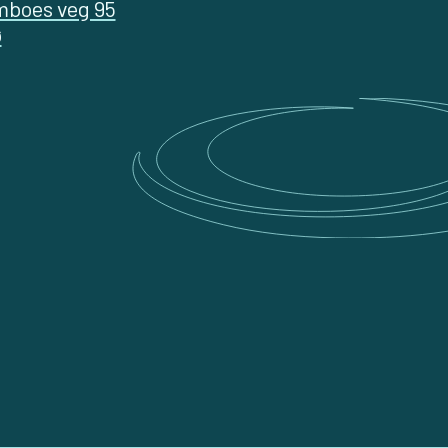
mboes veg 95
ø