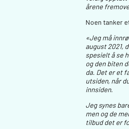
årene fremove
Noen tanker et
«Jeg må innrøm
august 2021, d
spesielt å se 
og den biten d
da. Det er et f
utsiden, når 
innsiden.
Jeg synes bar
men og de mel
tilbud det er f