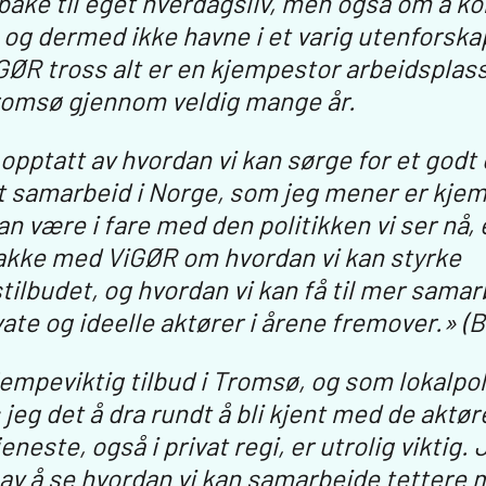
lbake til eget hverdagsliv, men også om å k
et og dermed ikke havne i et varig utenforska
GØR tross alt er en kjempestor arbeidsplass
Tromsø gjennom veldig mange år.
 opptatt av hvordan vi kan sørge for et godt 
lt samarbeid i Norge, som jeg mener er kjem
 være i fare med den politikken vi ser nå, er
nakke med ViGØR om hvordan vi kan styrke
stilbudet, og hvordan vi kan få til mer sama
vate og ideelle aktører i årene fremover.» (
jempeviktig tilbud i Tromsø, og som lokalpoli
jeg det å dra rundt å bli kjent med de aktø
neste, også i privat regi, er utrolig viktig.
 av å se hvordan vi kan samarbeide tettere 