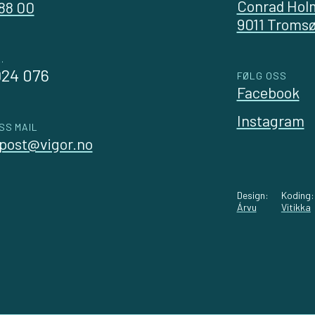
Conrad Hol
 88 00
9011 Troms
.
924 076
FØLG OSS
Facebook
Instagram
SS MAIL
post@vigor.no
Design:
Koding:
Árvu
Vitikka