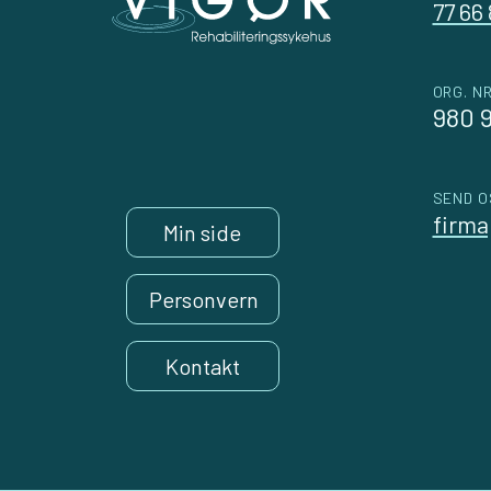
77 66
ORG. NR
980 
SEND O
firma
Min side
Personvern
Kontakt