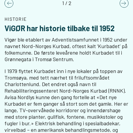
1
/
2
Previous
Nex
HISTORIE
ViGØR har historie tilbake til 1952
Vigør ble etablert av Adventistsamfunnet i 1952 under
navnet Nord-Norges Kurbad, oftest kalt ‘Kurbadet’ på
folkemunne. De første leveårene holdt Kurbadet til i
Grønnegata i Tromsø Sentrum.
I 1979 flyttet Kurbadet inn i nye lokaler på toppen av
Tromsøya, med tett nærhet til friluftsområdet
Charlottenlund. Det endret også navn til
Rehabiliteringssenteret Nord-Norges Kurbad (RNNK).
Avisa Nordlys kunne den gang fortelle at «Det nye
Kurbadet er fem ganger så stort som det gamle. Her er
lange, TV-overvåkede korridorer og innendørshage
med store planter, gullfisk, fontene, musikkstoler og
fugler i bur.» Elektrisk behandling i spesialbadekar,
virvelbad – en amerikansk behandlingsmetode, og