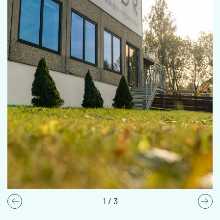
1
/
3
Previous
Nex