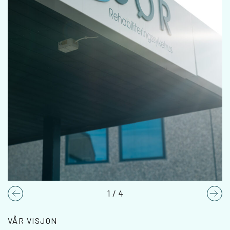
1
/
4
Previous
Nex
VÅR VISJON