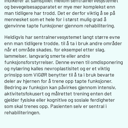
indikerer at samspillet mellom sentralnervesystemet
og bevegelsesapparatet er mye mer komplekst enn
man tidligere har trodd. Det er derfor viktig å se på
mennesket som et hele for i størst mulig grad å
gjenvinne tapte funksjoner gjennom rehabilitering.
Heldigvis har sentralnervesystemet langt større evne
enn man tidligere trodde, til å ta i bruk andre områder
når et område skades, for eksempel etter slag,
lammelser, langvarig smerte eller andre
funksjonsforstyrrelser. Denne evnen til omdisponering
og nylæring kalles nevroplastisitet og er et viktig
prinsipp som ViGØR benytter til å ta i bruk bevarte
deler av hjernen for å trene opp tapte funksjoner.
Bedring av funksjon kan påvirkes gjennom intensiv,
aktivitetsfokusert og målrettet trening enten det
gjelder fysiske eller kognitive og sosiale ferdigheter
som skal trenes opp. Pasienten selv er sentral i
rehabiliteringen.