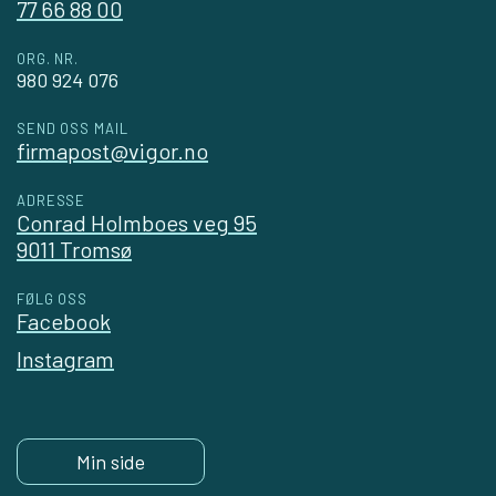
77 66 88 00
ORG. NR.
980 924 076
SEND OSS MAIL
firmapost@vigor.no
ADRESSE
Conrad Holmboes veg 95
9011 Tromsø
FØLG OSS
Facebook
Instagram
Min side