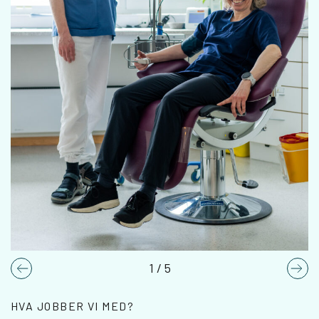
1
/
5
Previous
Nex
HVA JOBBER VI MED?