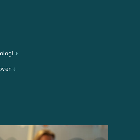
ologi
oven