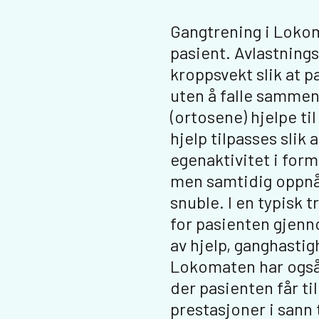
t
Gangtrening i Lokom
pasient. Avlastnings
kroppsvekt slik at p
uten å falle sammen
(ortosene) hjelpe t
hjelp tilpasses slik 
egenaktivitet i for
men samtidig oppnå 
snuble. I en typisk 
for pasienten gjenn
av hjelp, ganghastigh
Lokomaten har også 
der pasienten får t
prestasjoner i sann