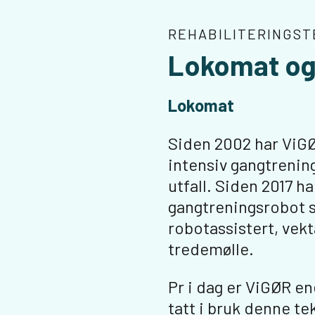
REHABILITERINGST
Lokomat o
Lokomat
Siden 2002 har ViGØ
intensiv gangtrenin
utfall. Siden 2017 h
gangtreningsrobot s
robotassistert, vek
tredemølle.
Pr i dag er ViGØR en
tatt i bruk denne te