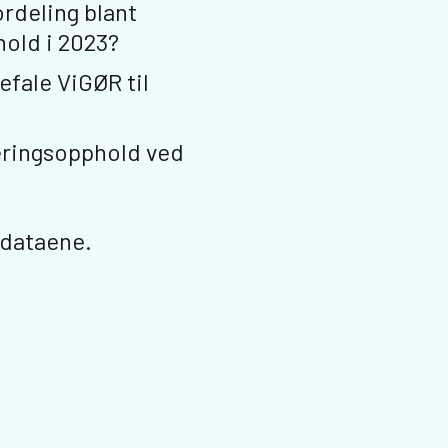
ordeling blant
hold i 2023?
befale ViGØR til
teringsopphold ved
 dataene.