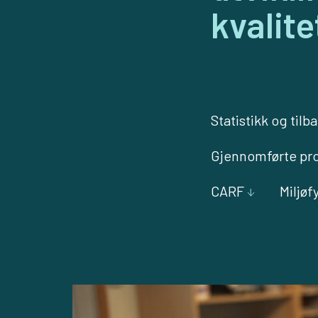
kvalit
Statistikk og til
Gjennomførte pro
CARF
Miljøf