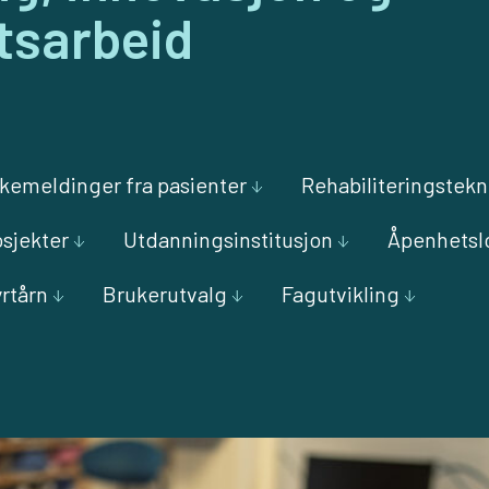
etsarbeid
bakemeldinger fra pasienter
Rehabiliteringstekn
sjekter
Utdanningsinstitusjon
Åpenhetsl
yrtårn
Brukerutvalg
Fagutvikling