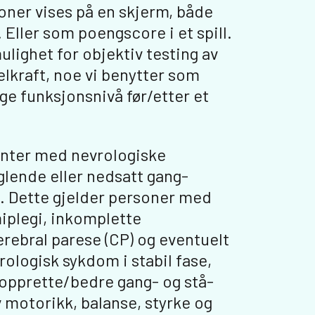
oner vises på en skjerm, både
 Eller som poengscore i et spill.
lighet for objektiv testing av
elkraft, noe vi benytter som
gge funksjonsnivå før/etter et
enter med nevrologiske
ende eller nedsatt gang-
n. Dette gjelder personer med
iplegi, inkomplette
rebral parese (CP) og eventuelt
ologisk sykdom i stabil fase,
nopprette/bedre gang- og stå-
 motorikk, balanse, styrke og