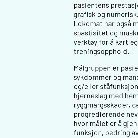
pasientens prestasj
grafisk og numerisk.
Lokomat har også mu
spastisitet og musk
verktøy for å kartle
treningsopphold.
Målgruppen er pasi
sykdommer og mangl
og/eller ståfunksjo
hjerneslag med hem
ryggmargsskader, ce
progredierende nevr
hvor målet er å gje
funksjon, bedring av