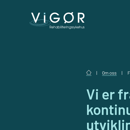
|
Om oss
|
F
Vi er f
kontin
utvikli