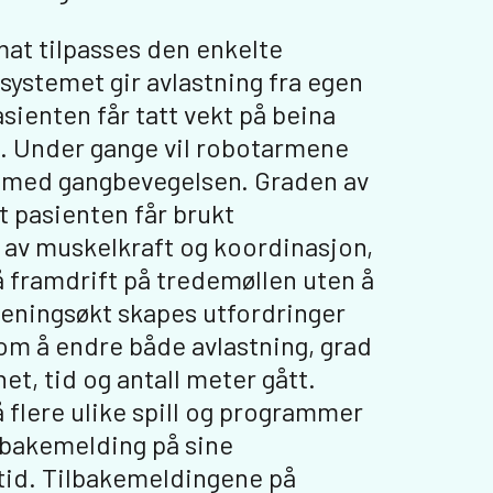
at tilpasses den enkelte
systemet gir avlastning fra egen
asienten får tatt vekt på beina
. Under gange vil robotarmene
il med gangbevegelsen. Graden av
at pasienten får brukt
m av muskelkraft og koordinasjon,
framdrift på tredemøllen uten å
treningsøkt skapes utfordringer
om å endre både avlastning, grad
et, tid og antall meter gått.
flere ulike spill og programmer
ilbakemelding på sine
 tid. Tilbakemeldingene på