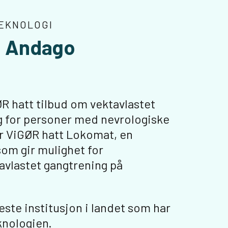
EKNOLOGI
g Andago
R hatt tilbud om vektavlastet
g for personer med nevrologiske
ar ViGØR hatt Lokomat, en
om gir mulighet for
tavlastet gangtrening på
este institusjon i landet som har
knologien.