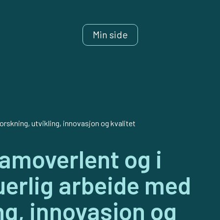
Min side
orskning, utvikling, innovasjon og kvalitet
ramoverlent og i
uerlig arbeide med
ng, innovasjon og