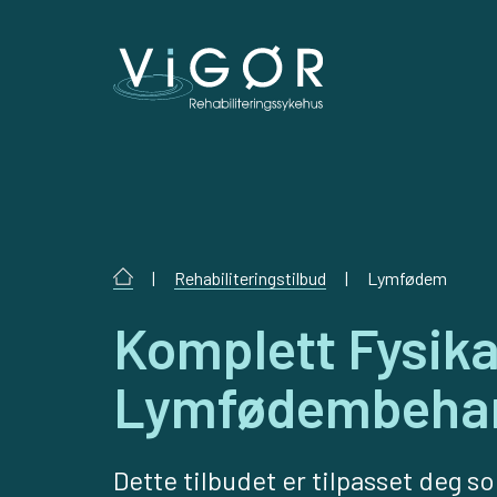
|
Rehabiliteringstilbud
|
Lymfødem
Komplett Fysika
Lymfødembehan
Dette tilbudet er tilpasset deg s