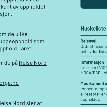
orkant av oppholdet
sjon.
Huskeliste
om de ulike
 gruppeopphold som
Reisevei
Ordnet reise ti
pphold i året.
behov for leds
er du på
Helse Nord
Informasjon
Informert ViGØ
MRSA/ESBL ell
orge.no
Medikamente
Innhentet oppd
e-resepter er 
oppholdet.
else Nord sier at