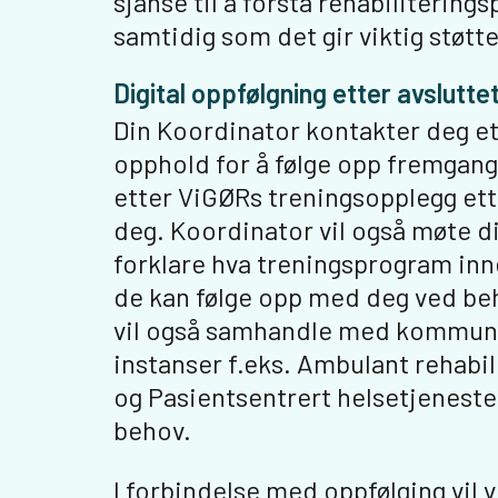
sjanse til å forstå rehabilitering
samtidig som det gir viktig støtt
Digital oppfølgning etter avslutte
Din Koordinator kontakter deg et
opphold for å følge opp fremgan
etter ViGØRs treningsopplegg ett
deg. Koordinator vil også møte d
forklare hva treningsprogram in
de kan følge opp med deg ved be
vil også samhandle med kommuna
instanser f.eks. Ambulant rehabi
og Pasientsentrert helsetjenest
behov.
I forbindelse med oppfølging vil v