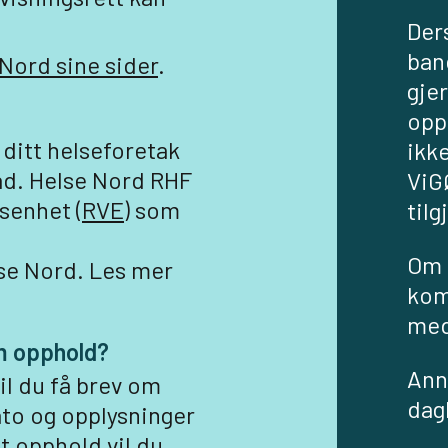
Der
ban
Nord sine sider
.
gjer
opp
 ditt helseforetak
ikk
ad. Helse Nord RHF
ViGØ
senhet (
RVE)
som
tilg
Om 
lse Nord. Les mer
kom
med
om opphold?
Anne
il du få brev om
dag
to og opplysninger
t opphold vil du