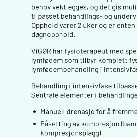
behov vektlegges, og det gis mulig
tilpasset behandlings- og underv
Opphold varer 2 uker og er enten 
døgnopphold.
ViGØR har fysioterapeut med sp
lymfødem som tilbyr komplett fys
lymfødembehandling i intensivfa
Behandling i intensivfase tilpass
Sentrale elementer i behandlinge
Manuell drenasje for å fremme
Påsetting av kompresjon (band
kompresjonsplagg)