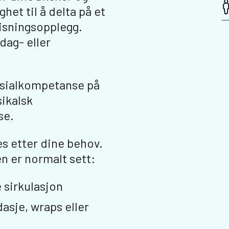
het til å delta på et
isningsopplegg.
dag- eller
esialkompetanse på
ikalsk
se.
es etter dine behov.
n er normalt sett:
 sirkulasjon
asje, wraps eller