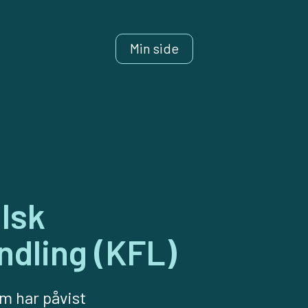
Min side
lsk
dling (KFL)
om har påvist