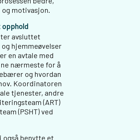
sprosessen bedre,
e og motivasjon.
t opphold
ter avsluttet
g og hjemmeøvelser
er en avtale med
ine nærmeste for å
nebærer og hvordan
hov. Koordinatoren
le tjenester, andre
literingsteam (ART)
eteam (PSHT) ved
i også benytte et