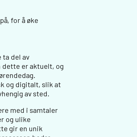
å, for å øke
 ta del av
dette er aktuelt, og
årørendedag.
 og digitalt, slik at
vhengig av sted.
ære med i samtaler
r og ulike
e gir en unik