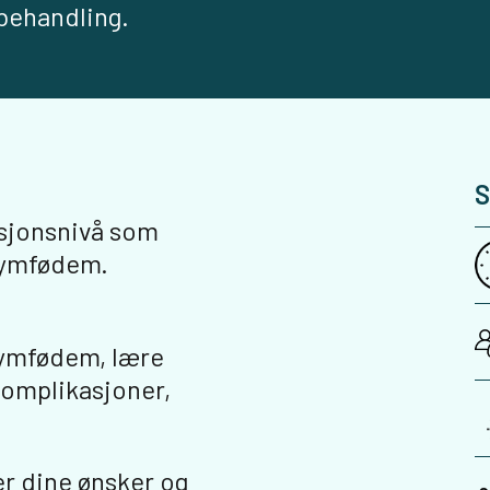
behandling.
S
ksjonsnivå som
lymfødem.
lymfødem, lære
komplikasjoner,
er dine ønsker og