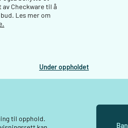
t av Checkware til å
tilbud. Les mer om
e.
Under oppholdet
ing til opphold.
Ban
visningsrett kan