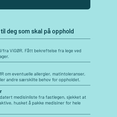
 til deg som skal på opphold
l/fra ViGØR. Fått bekreftelse fra lege ved
ager.
R om eventuelle allergier, matintoleranser,
er andre særskilte behov for oppholdet.
r
atert medisinliste fra fastlegen, sjekket at
aktive, husket å pakke medisiner for hele