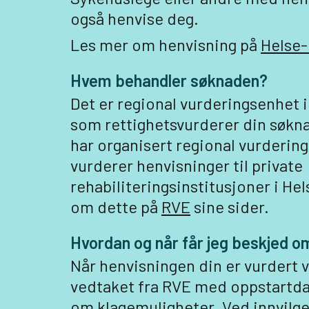
også henvise deg.
Les mer om henvisning på
Helse-
Hvem behandler søknaden?
Det er regional vurderingsenhet i
som rettighetsvurderer din søkn
har organisert regional vurdering
vurderer henvisninger til private
rehabiliteringsinstitusjoner i He
om dette på
RVE
sine sider.
Hvordan og når får jeg beskjed 
Når henvisningen din er vurdert v
vedtaket fra RVE med oppstartda
om klagemuligheter. Ved innvilge