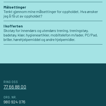
Målsettinger
Tenkt gjennom mine målsettinger for oppholdet. Hva ønsker
jeg å få ut av oppholdet?
I kofferten
Skotøy for innendørs og utendørs trening, treningstøy,
badetøy, klær, hygieneartikler, mobiltelefon m/lader, PC/Pad,
briller, hørehjelpemiddel og andre hjelpemidler.
RING OSS
77 66 88 00
ORG. NR.
980 924 076