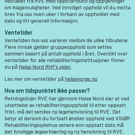
vedtaket fra RVE med oppstartdato og opplysninger
om klagemuligheter. Ved innvilget opphold vil du motta
brev fra oss noen uker i forkant av oppholdet med
dato og litt generell informasjon.
Ventetider
Ventetiden hos oss varierer mellom de ulike tilbudene.
Flere inntak gjelder gruppeopphold som settes
sammen basert på antall opphold i året. Oversikt over
ventetider for alle rehabiliteringsinstitusjoner finner
du på
Helse Nord RHF’s sider
.
Les mer om ventetider på
helsenorge.no
Hva om tidspunktet ikke passer?
Retningslinjer RVE har gjennom Helse Nord sier at ved
utsettelse av rehabiliteringsopphold til etter oppsatt
frist, må det sendes ny legehenvisning til RVE. Det
betyr at dersom du fortsatt ønsker opphold ved
ViGØR
Rehabiliteringssykehus senere enn oppsatt dato må
det foreligge legeerklæring og ny henvisning til RVE.