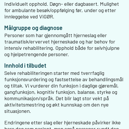
Individuelt opphold. Døgn- eller dagbasert. Mulighet
for ambulante besøk/oppfølging før, under og etter
innleggelse ved ViGØR.
Målgruppe og diagnose
Personer som har gjennomgått hjerneslag eller
traumatisk/ervervet hjerneskade og har behov for
intensiv rehabilitering. Opphold både for selvhjulpne
og hjelpetrengende personer.
Innhold i tilbudet
Selve rehabiliteringen starter med tverrfaglig
funksjonsvurdering og fastsettelse av behandlingsmål
og tiltak. Vi vurderer din funksjon i daglige gjøremål,
gangfunksjon, kognitiv funksjon, balanse, styrke og
kommunikasjon/språk. Det blir lagt stor vekt på
aktivitetsmestring og økt kunnskap om den nye
situasjonen.
Endringene etter slag eller hjerneskade påvirker ikke
bare deg som pasient, men også personer rundt deg.