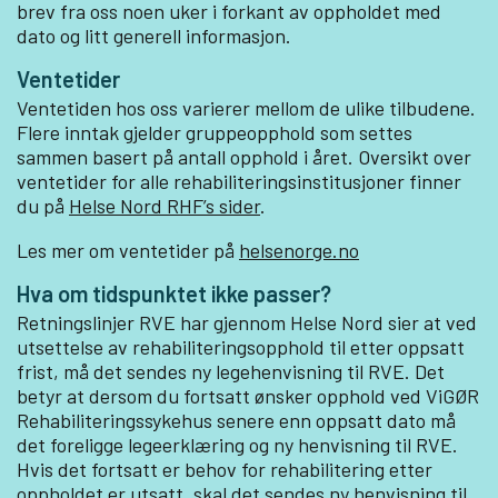
brev fra oss noen uker i forkant av oppholdet med
dato og litt generell informasjon.
Ventetider
Ventetiden hos oss varierer mellom de ulike tilbudene.
Flere inntak gjelder gruppeopphold som settes
sammen basert på antall opphold i året. Oversikt over
ventetider for alle rehabiliteringsinstitusjoner finner
du på
Helse Nord RHF’s sider
.
Les mer om ventetider på
helsenorge.no
Hva om tidspunktet ikke passer?
Retningslinjer RVE har gjennom Helse Nord sier at ved
utsettelse av rehabiliteringsopphold til etter oppsatt
frist, må det sendes ny legehenvisning til RVE. Det
betyr at dersom du fortsatt ønsker opphold ved
ViGØR
Rehabiliteringssykehus senere enn oppsatt dato må
det foreligge legeerklæring og ny henvisning til RVE.
Hvis det fortsatt er behov for rehabilitering etter
oppholdet er utsatt, skal det sendes ny henvisning til