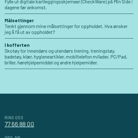
Fylle ut digitale kartleggingsskjemaer (CheckWare) på Min Side i
dagene før ankomst.
Målsettinger
Tenkt gjennom mine målsettinger for oppholdet. Hva ønsker
jeg å få ut av oppholdet?
I kofferten
Skotøy for innendørs og utendørs trening, treningstøy,
badetøy, klær, hygieneartikler, mobiltelefon m/lader, PC/Pad,
briller, hørehjelpemiddel og andre hjelpemidler.
RING OSS
77 66 88 00
ORG. NR.